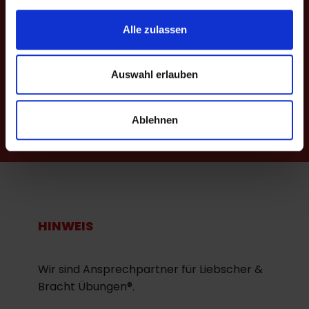
Alle zulassen
Oberweg 23
Auswahl erlauben
98693 Ilmenau
OT Langewiesen
Ablehnen
Bei Bedarf betreuen wir auch online via Zoom-Meeting.
HINWEIS
Wir sind Ansprechpartner für Liebscher &
Bracht Übungen®.