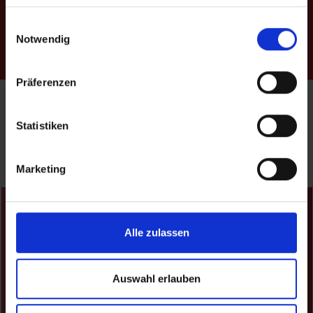
Oberweg 23
Einwilligungsauswahl
Notwendig
98693 Ilmenau
OT Langewiesen
Präferenzen
Statistiken
Marketing
Besuch uns in einer
kostenlosen
Alle zulassen
Probestunde
Auswahl erlauben