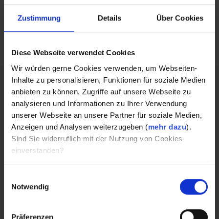
Zustimmung
Details
Über Cookies
Diese Webseite verwendet Cookies
Wir würden gerne Cookies verwenden, um Webseiten-
Inhalte zu personalisieren, Funktionen für soziale Medien
anbieten zu können, Zugriffe auf unsere Webseite zu
Verpflegung
analysieren und Informationen zu Ihrer Verwendung
unserer Webseite an unsere Partner für soziale Medien,
Für eine „sportlergerechte“ Verpflegung ist
Anzeigen und Analysen weiterzugeben (
mehr dazu
).
gesorgt.
Sind Sie widerruflich mit der Nutzung von Cookies
einverstanden?
Unterbringung
Einwilligungsauswahl
Notwendig
Für alle, die von auswärts kommen: meldet euch
Präferenzen