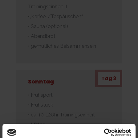
Trainingseinheit II
•„Kaffee-/Teepäuschen“
• Sauna (optional)
• Abendbrot
• gemütliches Beisammensein
Tag 3
Sonntag
• Frühsport
• Frühstück
• ca. 10-12Uhr Trainingseinheit
• Mittag
• Heimreise